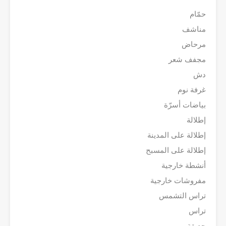
حمّام
مناشف
مرحاض
مجفف شعر
دش
غرفة نوم
بياضات أسرّة
إطلالة
إطلالة على المدينة
إطلالة على المسبح
أنشطة خارجية
مفروشات خارجية
تراس التشمس
تراس
حديقة