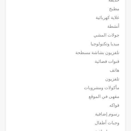
مطبخ
غلاية كهربائية
أنشطة
جولات المشي
ميديا وتكنولوجيا
تلفزيون بشاشة مسطحة
قنوات فضائية
هاتف
تلفزيون
مأكولات ومشروبات
مقهى في الموقع
فواكه
رسوم إضافية
وجبات أطفال