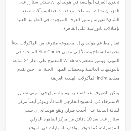
تحتوي الغرف الواسعة في هوليداي إن سيتي ستارز على
تلفزيون بشاشة مسطحة مع قنوات فضائية وآلات لصنع
الشاي/القهوة، وتتميز الغرف الموجودة في الطوابق العليا
بإطلالات بانورامية على القاهرة.
تقدم مطاعم هوليداي إن مجموعة متنوعة من المأكولات بدءاً
بحديقة السطح وصولاً إلى مقهى Star Corner الموجود في
اللوبي، ويتميز مطعم Windows المفتوح على مدار 24 ساعة
بالبوفيهات العالمية ومحطات الطهي الحية، في حين يقدم
مطعم Indira المأكولات الهندية العريقة.
يمكن للضيوف بعد قضاء يومهم بالتسوق في سيتي ستارز
الاسترخاء في المسبح الخارجي المدفأ، ويتوفر أيضاً مركز
للياقة البدنية على أحدث طراز. ويقع هوليداي إن سيتي
ستارز على بعد 10 دقائق من مركز القاهرة الدولي
للمؤتمرات، كما تتوفر مواقف للسيارات في الموقع.