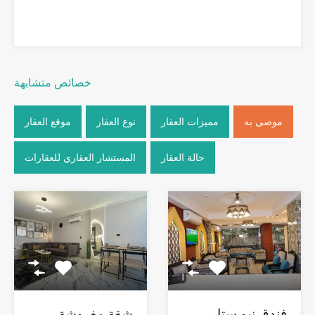
خصائص متشابهة
موصى به
مميزات العقار
نوع العقار
موقع العقار
حالة العقار
المستشار العقاري للعقارات
فندق نيو ستار
شقة مفروشة