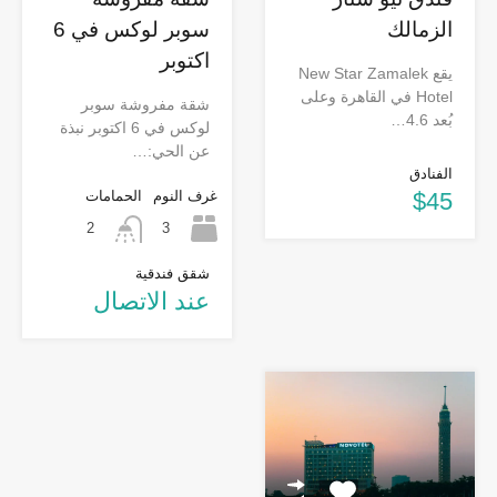
الزمالك
سوبر لوكس في 6
اكتوبر
يقع New Star Zamalek
Hotel في القاهرة وعلى
شقة مفروشة سوبر
بُعد 4.6…
لوكس في 6 اكتوبر نبذة
عن الحي:…
الفنادق
$45
غرف النوم
الحمامات
3
2
شقق فندقية
عند الاتصال