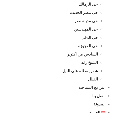
حى الزمالك
حى مصر الجديدة
حى مدينة نصر
حى المهندسين
حي الدقي
حي العجوزة
السادس من اكتوبر
الشيخ زايد
شقق مطلة على النيل
الفيلل
البرامج السياحية
اتصل بنا
المدونة
العربية