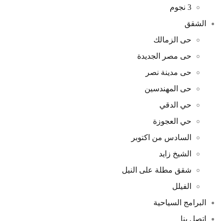
3 نجوم
الشقق
حى الزمالك
حى مصر الجديدة
حى مدينة نصر
حى المهندسين
حي الدقي
حي العجوزة
السادس من اكتوبر
الشيخ زايد
شقق مطلة على النيل
الفيلل
البرامج السياحية
اتصل بنا