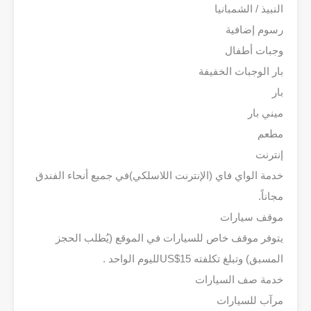
النبيذ / الشمبانيا
رسوم إضافية
وجبات أطفال
بار الوجبات الخفيفة
بار
ميني بار
مطعم
إنترنت
خدمة الواي فاي (الإنترنت اللاسلكي)في جميع أنحاء الفندق
مجاناً.
موقف سيارات
يتوفر موقف خاص للسيارات في الموقع (يُطلب الحجز
المسبق) وتبلغ تكلفته 15‏US$‎لليوم الواحد .
خدمة صف السيارات
مرآب للسيارات