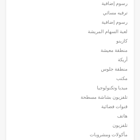
رسوم إضافية
ترفيه مسائي
رسوم إضافية
لعبة السهام المريشة
كازينو
منطقة معيشة
أريكة
منطقة جلوس
مكتب
ميديا وتكنولوجيا
تلفزيون بشاشة مسطحة
قنوات فضائية
هاتف
تلفزيون
مأكولات ومشروبات