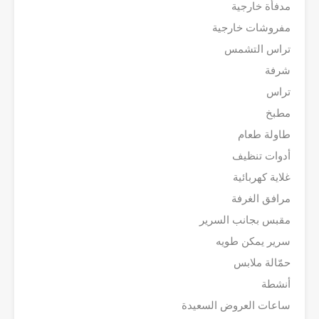
مدفأة خارجية
مفروشات خارجية
تراس التشمس
شرفة
تراس
مطبخ
طاولة طعام
أدوات تنظيف
غلاية كهربائية
مرافق الغرفة
مقبس بجانب السرير
سرير يمكن طويه
حمّالة ملابس
أنشطة
ساعات العروض السعيدة