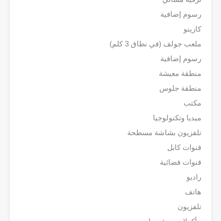
رسوم إضافية
كازينو
ملعب جولف (في نطاق 3 كلم)
رسوم إضافية
منطقة معيشة
منطقة جلوس
مكتب
ميديا وتكنولوجيا
تلفزيون بشاشة مسطحة
قنوات كابل
قنوات فضائية
راديو
هاتف
تلفزيون