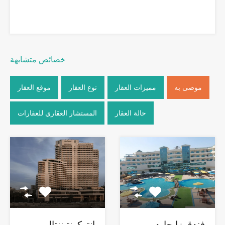
خصائص متشابهة
موصى به
مميزات العقار
نوع العقار
موقع العقار
حالة العقار
المستشار العقاري للعقارات
فندق زا جارد
إنتركونتيننتال