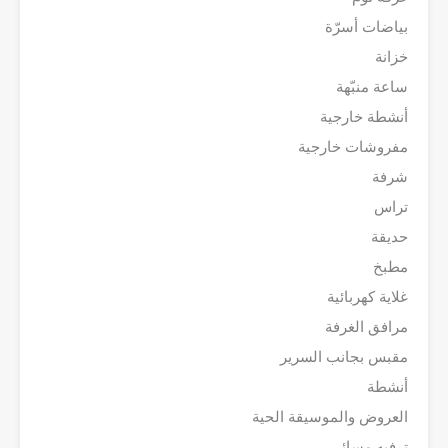
بياضات أسرّة
خزانة
ساعة منبّهة
أنشطة خارجية
مفروشات خارجية
شرفة
تراس
حديقة
مطبخ
غلاية كهربائية
مرافق الغرفة
مقبس بجانب السرير
أنشطة
العروض والموسيقة الحية
ترفيه مسائي