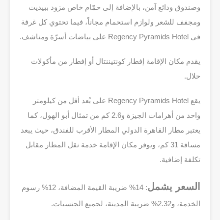
وصندوق ودائع آمن، بالإضافة إلى حمّام خاص مزود ببيديت
ومجفف للشعر ولوازم استحمام مجاناً، فيما تحتوي كل غرفة
في Regency Pyramids Hotel على بياضات أسرّة ومناشف.
يقدم مكان الإقامة إفطار كونتيننتال أو إفطار من مأكولات
حلال.
يقع Regency Pyramids Hotel على بُعد أقل من كيلومتر
واحد من أهرامات الجيزة و2.6 كم من تمثال أبو الهول، كما
يعتبر مطار القاهرة الدولي المطار الأقرب للفندق، حيث يبعد
مسافة 31 كم، ويوفر مكان الإقامة خدمة نقل المطار مقابل
تكلفة إضافية.
السعر يشمل
: 14% ضريبة القيمة المضافة، 12% رسوم
الخدمة، و2.32% ضريبة المدينة، لجميع الجنسيات.