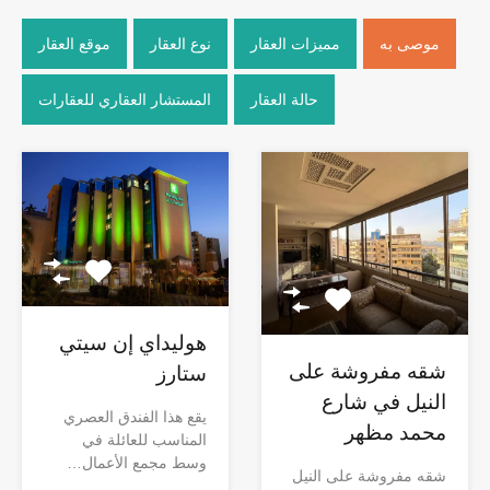
موصى به
مميزات العقار
نوع العقار
موقع العقار
حالة العقار
المستشار العقاري للعقارات
هوليداي إن سيتي
شقه مفروشة على
ستارز
النيل في شارع
يقع هذا الفندق العصري
محمد مظهر
المناسب للعائلة في
وسط مجمع الأعمال…
شقه مفروشة على النيل