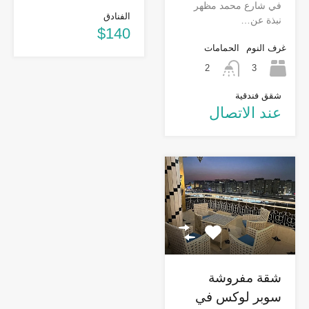
في شارع محمد مظهر
الفنادق
نبذة عن…
$140
غرف النوم
الحمامات
3
2
شقق فندقية
عند الاتصال
شقة مفروشة
سوبر لوكس في