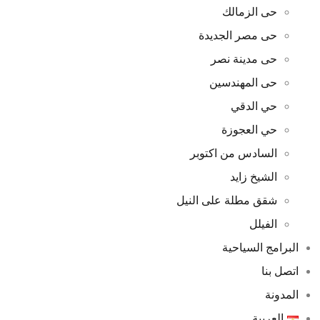
حى الزمالك
حى مصر الجديدة
حى مدينة نصر
حى المهندسين
حي الدقي
حي العجوزة
السادس من اكتوبر
الشيخ زايد
شقق مطلة على النيل
الفيلل
البرامج السياحية
اتصل بنا
المدونة
العربية