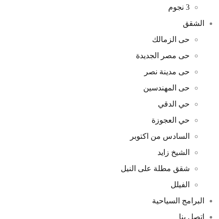
3 نجوم
الشقق
حى الزمالك
حى مصر الجديدة
حى مدينة نصر
حى المهندسين
حي الدقي
حي العجوزة
السادس من اكتوبر
الشيخ زايد
شقق مطلة على النيل
الفيلل
البرامج السياحية
اتصل بنا