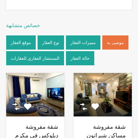
خصائص متشابهة
موصى به
مميزات العقار
نوع العقار
موقع العقار
حالة العقار
المستشار العقاري للعقارات
شقة مفروشة
شقة مفروشة
مساكن شيراتون
ديلوكس في مكرم