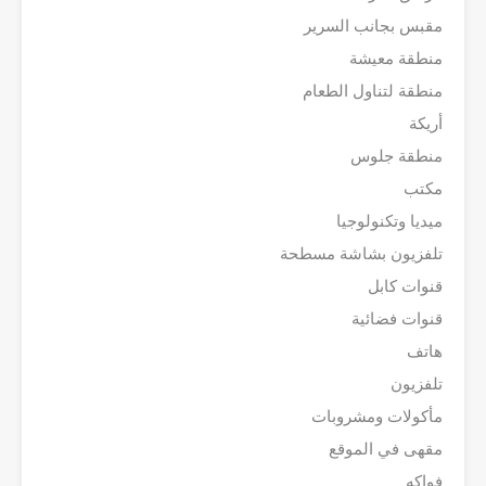
مقبس بجانب السرير
منطقة معيشة
منطقة لتناول الطعام
أريكة
منطقة جلوس
مكتب
ميديا وتكنولوجيا
تلفزيون بشاشة مسطحة
قنوات كابل
قنوات فضائية
هاتف
تلفزيون
مأكولات ومشروبات
مقهى في الموقع
فواكه