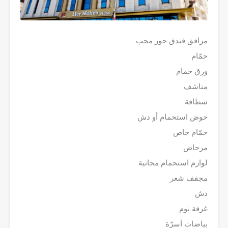
مرافق فندق حور محب
حمّام
ورق حمام
مناشف
شطافة
حوض استحمام أو دش
حمّام خاص
مرحاض
لوازم استحمام مجانية
مجفف شعر
دش
غرفة نوم
بياضات أسرّة