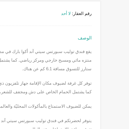
رقم العقار:
لا أحد
الوصف
يقع فندق توليب سبورتس سيتي آند أكوا بارك في مدي
منتزه مائي ومسبح خارجي ومركز رياضي. كما يشتمل 
ستارز للتسوق مسافة 6.1 كم عن هناك.
توفر كل غرفة لضيوف مكان الإقامة جهاز تلفزيون ذي ش
كما يشتمل الحمام الخاص على دش ومجفف للشعر، ويُ
يمكن للضيوف الاستمتاع بالمأكولات المحليّة والعالميّة في ا
يتوفر لحضرتكم في فندق توليب سبورتس سيتي آند أكو