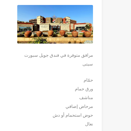
مرافق متوفرة في فندق جويل سبورت
سيتى
حمّام
ورق حمام
مناشف
مرحاض إضافي
حوض استحمام أو دش
نعال