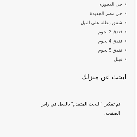
حي العجوزه
حي مصر الجديدة
شقق مطلة على النيل
فندق 3 نجوم
فندق 4 نجوم
فندق 5 نجوم
فيلل
ابحث عن منزلك
تم تمكين "البحث المتقدم" بالفعل في راس
الصفحه.