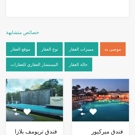
خصائص متشابهة
موصى به
مميزات العقار
نوع العقار
موقع العقار
حالة العقار
المستشار العقاري للعقارات
فندق ميركيور
فندق تريومف بلازا