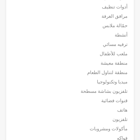
أدوات تنظيف
مرافق الغرفة
حمّالة ملابس
أنشطة
ترفيه مسائي
ملعب للأطفال
منطقة معيشة
منطقة لتناول الطعام
ميديا وتكنولوجيا
تلفزيون بشاشة مسطحة
قنوات فضائية
هاتف
تلفزيون
مأكولات ومشروبات
فواكه