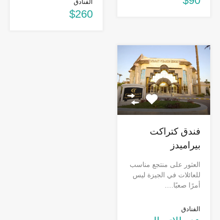
$90
الفنادق
$260
فندق كتراكت
بيراميدز
العثور على منتجع مناسب
للعائلات في الجيزة ليس
أمرًا صعبًا.…
الفنادق