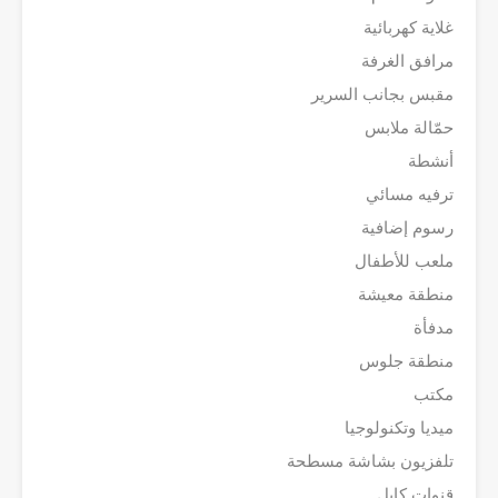
غلاية كهربائية
مرافق الغرفة
مقبس بجانب السرير
حمّالة ملابس
أنشطة
ترفيه مسائي
رسوم إضافية
ملعب للأطفال
منطقة معيشة
مدفأة
منطقة جلوس
مكتب
ميديا وتكنولوجيا
تلفزيون بشاشة مسطحة
قنوات كابل