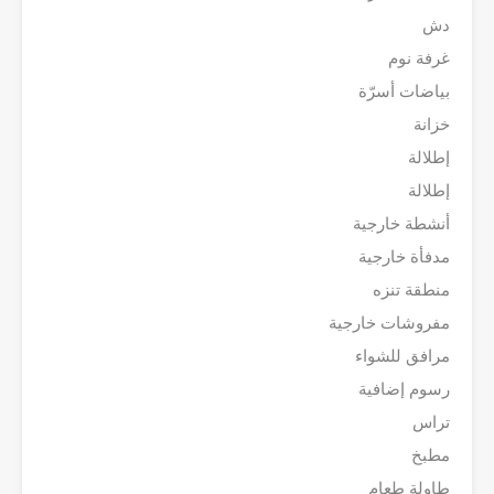
دش
غرفة نوم
بياضات أسرّة
خزانة
إطلالة
إطلالة
أنشطة خارجية
مدفأة خارجية
منطقة تنزه
مفروشات خارجية
مرافق للشواء
رسوم إضافية
تراس
مطبخ
طاولة طعام