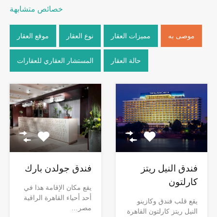
خصائص متشابهة
موصى به
مميزات العقار
نوع العقار
موقع العقار
حالة العقار
المستشار العقاري للعقارات
فندق النيل ريتز
فندق جولدن بارك
كارلتون
يقع مكان الإقامة هذا في
أحد أحياء القاهرة الراقية
يقع قلب فندق وكازينو
مصر…
النيل ريتز كارلتون القاهرة