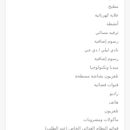
مطبخ
غلاية كهربائية
أنشطة
ترفيه مسائي
رسوم إضافية
نادي ليلي / دي جي
رسوم إضافية
ميديا وتكنولوجيا
تلفزيون بشاشة مسطحة
قنوات فضائية
راديو
هاتف
تلفزيون
مأكولات ومشروبات
قوائم النظام الغذائي الخاص (عند الطلب)