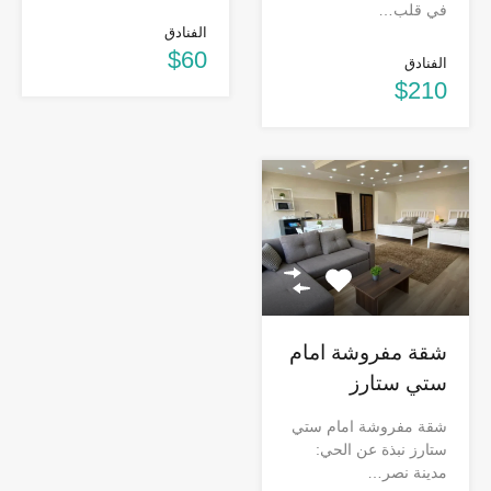
في قلب…
الفنادق
$60
الفنادق
$210
شقة مفروشة امام
ستي ستارز
شقة مفروشة امام ستي
ستارز نبذة عن الحي:
مدينة نصر…