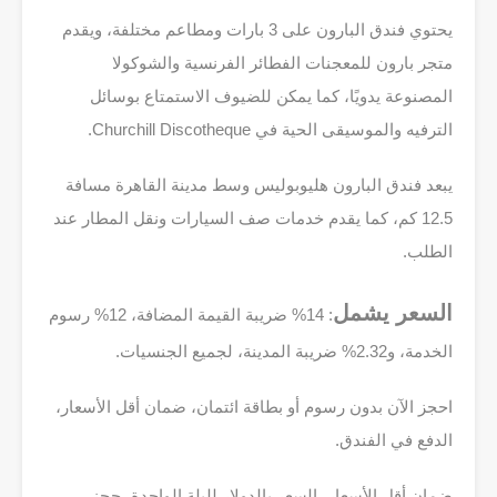
يحتوي فندق البارون على 3 بارات ومطاعم مختلفة، ويقدم
متجر بارون للمعجنات الفطائر الفرنسية والشوكولا
المصنوعة يدويًا، كما يمكن للضيوف الاستمتاع بوسائل
الترفيه والموسيقى الحية في Churchill Discotheque.
يبعد فندق البارون هليوبوليس وسط مدينة القاهرة مسافة
12.5 كم، كما يقدم خدمات صف السيارات ونقل المطار عند
الطلب.
السعر يشمل
: 14% ضريبة القيمة المضافة، 12% رسوم
الخدمة، و2.32% ضريبة المدينة، لجميع الجنسيات.
احجز الآن بدون رسوم أو بطاقة ائتمان، ضمان أقل الأسعار،
الدفع في الفندق.
ضمان أقل الأسعار، السعر بالدولار لليلة الواحدة، حجز