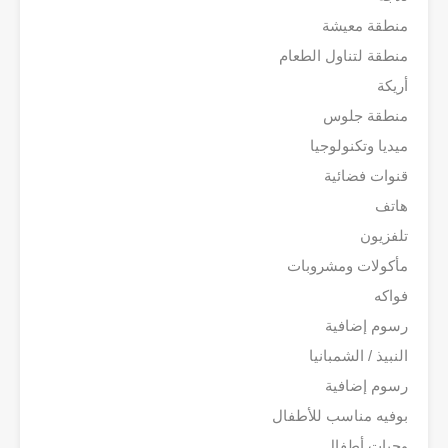
منطقة معيشة
منطقة لتناول الطعام
أريكة
منطقة جلوس
ميديا وتكنولوجيا
قنوات فضائية
هاتف
تلفزيون
مأكولات ومشروبات
فواكه
رسوم إضافية
النبيذ / الشمبانيا
رسوم إضافية
بوفيه مناسب للأطفال
وجبات أطفال