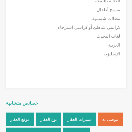
العناية بالصحة
مسبح أطفال
مظلات شمسية
كراسي شاطئ أو كراسي استرخاء
لغات التحدث
العربية
الإنجليزية
خصائص متشابهة
موصى به
مميزات العقار
نوع العقار
موقع العقار