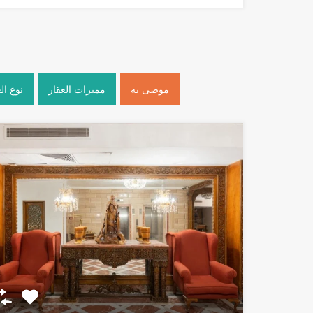
موصى به
مميزات العقار
نوع ال