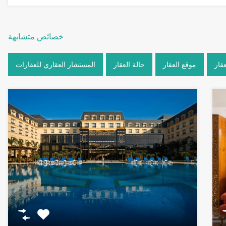
خصائص متشابهة
عقار
موقع العقار
حالة العقار
المستشار العقاري للعقارات