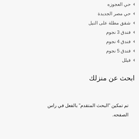
حي العجوزه
حي مصر الجديدة
شقق مطلة على النيل
فندق 3 نجوم
فندق 4 نجوم
فندق 5 نجوم
فيلل
ابحث عن منزلك
تم تمكين "البحث المتقدم" بالفعل في راس
الصفحه.