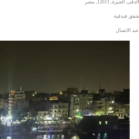
الدقى, الجيزة, 12611, مصر
شقق فندقية
عند الاتصال