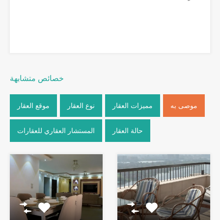
خصائص متشابهة
موصى به
مميزات العقار
نوع العقار
موقع العقار
حالة العقار
المستشار العقاري للعقارات