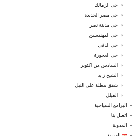
حى الزمالك
حى مصر الجديدة
حى مدينة نصر
حى المهندسين
حي الدقي
حي العجوزة
السادس من اكتوبر
الشيخ زايد
شقق مطلة على النيل
الفيلل
البرامج السياحية
اتصل بنا
المدونة
العربية