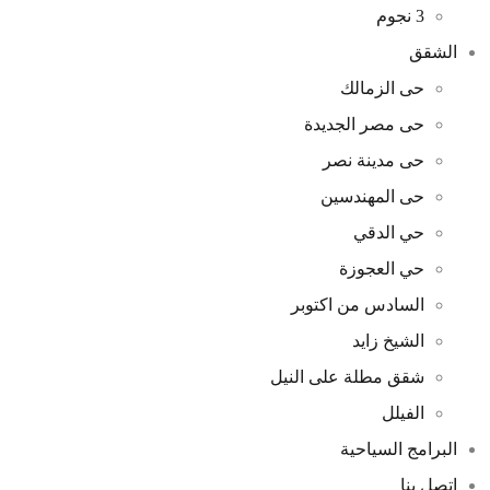
3 نجوم
الشقق
حى الزمالك
حى مصر الجديدة
حى مدينة نصر
حى المهندسين
حي الدقي
حي العجوزة
السادس من اكتوبر
الشيخ زايد
شقق مطلة على النيل
الفيلل
البرامج السياحية
اتصل بنا