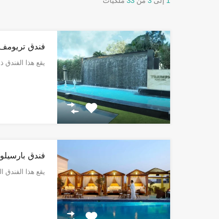
1
إلى
3
من
33
ملكيات
فندق تريومف ب
يقع هذا الفندق 
فندق بارسيلو 
يقع هذا الفندق