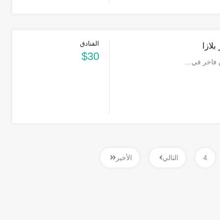
الفنادق
بلازا
$30
ق فاخر في…
4
التالي
الأخير