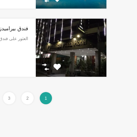
فندق بيراميدز 
العثور على فند
3
2
1