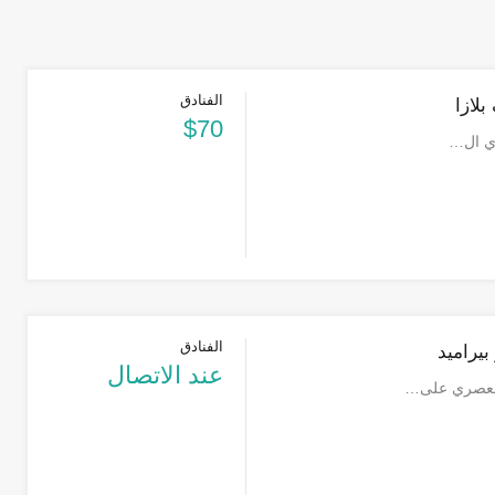
الفنادق
لازا
$70
ذي ال…
الفنادق
بيراميد
عند الاتصال
 العصري على…