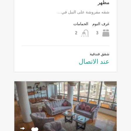
مظهر
شقه مفروشة على النيل في…
غرف النوم
الحمامات
3
2
شقق فندقية
عند الاتصال