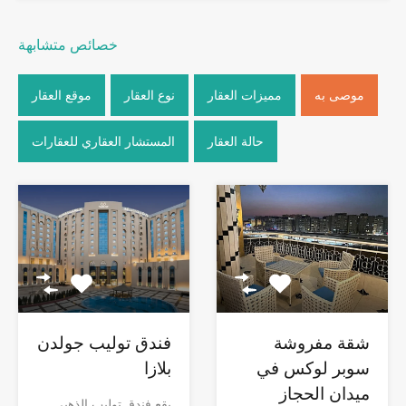
خصائص متشابهة
موصى به
مميزات العقار
نوع العقار
موقع العقار
حالة العقار
المستشار العقاري للعقارات
شقة مفروشة
فندق توليب جولدن
سوبر لوكس في
بلازا
ميدان الحجاز
يقع فندق توليب الذهبي