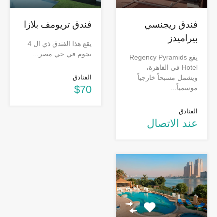
فندق ريجنسي
فندق تريومف بلازا
بيراميدز
يقع هذا الفندق ذي ال 4
نجوم في حي مصر…
يقع Regency Pyramids
Hotel في القاهرة،
ويشمل مسبحاً خارجياً
الفنادق
$70
موسمياً…
الفنادق
عند الاتصال