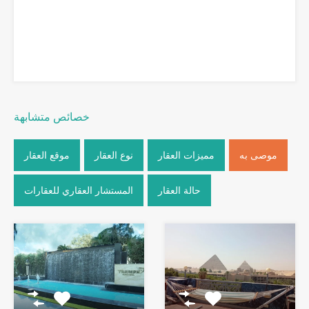
خصائص متشابهة
موصى به
مميزات العقار
نوع العقار
موقع العقار
حالة العقار
المستشار العقاري للعقارات